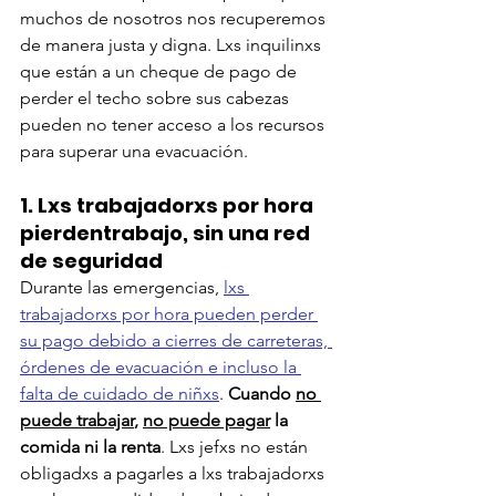
muchos de nosotros nos recuperemos 
de manera justa y digna. Lxs inquilinxs 
que están a un cheque de pago de 
perder el techo sobre sus cabezas 
pueden no tener acceso a los recursos 
para superar una evacuación.
1. 
Lxs trabajadorxs por hora 
pierdentrabajo, sin una red 
de seguridad
Durante las emergencias, 
lxs 
trabajadorxs por hora pueden perder 
su pago debido a cierres de carreteras, 
órdenes de evacuación e incluso la 
falta de cuidado de niñxs
. 
Cuando 
no 
puede trabajar
, 
no puede pagar
 la 
comida ni la renta
. Lxs jefxs no están 
obligadxs a pagarles a lxs trabajadorxs 