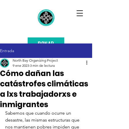
DONAR
Entrada
North Bay Organizing Project
9 ene 2023
3 min de lectura
Cómo dañan las
catástrofes climáticas
a lxs trabajadorxs e
inmigrantes
Sabemos que cuando ocurre un 
desastre, las mismas estructuras que 
nos mantienen pobres impiden que 