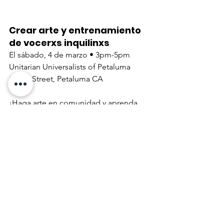
Crear arte y entrenamiento 
de vocerxs inquilinxs
El sábado, 4 de marzo • 3pm-5pm
Unitarian Universalists of Petaluma
16 5th Street, Petaluma CA
¡Haga arte en comunidad y aprenda 
cómo hablar con los medios y contar 
historias que tienen impacto sobre la 
justicia de vivienda!
Confirme su asistencia con Diana 
Kingsbury