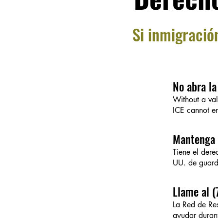
Si inmigració
No abra la
Without a val
ICE cannot e
Mantenga e
Tiene el dere
UU. de guarda
Llame al 
La Red de Re
ayudar durant