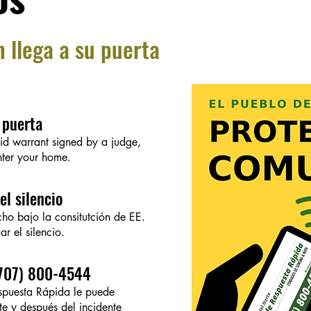
n llega a su puerta
 puerta
id warrant signed by a judge,
nter your home.
l silencio
cho bajo la consitutción de EE.
r el silencio.
(707) 800-4544
spuesta Rápida le puede
e y después del incidente